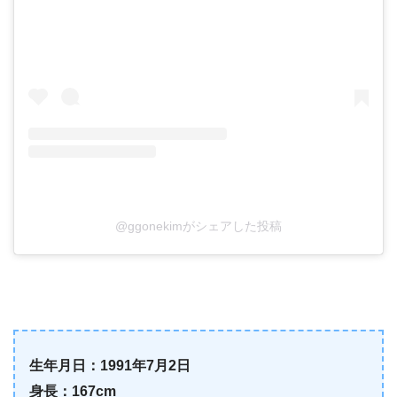
@ggonekimがシェアした投稿
生年月日：
1991
年
7
月
2
日
身長：167cm