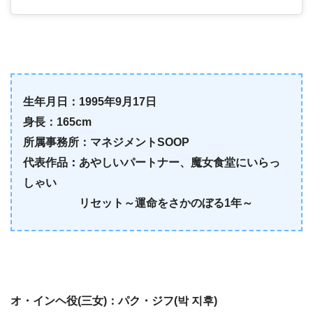
生年月日：
1995
年
9
月
17
日
身長：165cm
所属事務所：
マネジメント
SOOP
代表作品
：
あやしいパートナー
、魔女食堂にいらっ
しゃい
リセット～運命をさかのぼる
1
年～
オ・インヘ役(三女)：
パク・ジフ(박 지후)