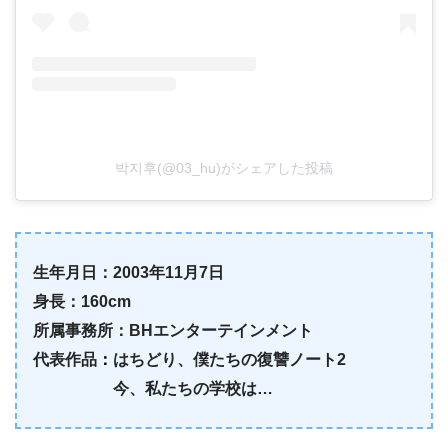
박지후(@03_hu)がシェアした投稿
生年月日：
2003
年
11
月
7
日
身長：160cm
所属事務所：
BH
エンターテインメント
代表作品
：
はちどり、
僕たちの復讐ノート
2
今、私たちの学校は
…