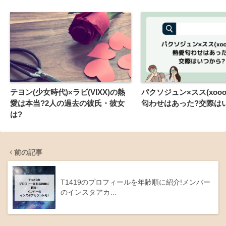
テヨン(少女時代)×ラビ(VIXX)の熱
パクソジュン×スス(xooo
愛は本当?2人の過去の彼氏・彼女
匂わせはあった?交際は
は?
前の記事
T1419のプロフィールを年齢順に紹介!メンバー
のインスタアカ…