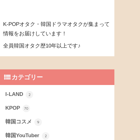
K-POPオタク・韓国ドラマオタクが集まって
情報をお届けしています！
全員韓国オタク歴10年以上です♪
カテゴリー
I-LAND
2
KPOP
70
韓国コスメ
9
韓国YouTuber
2