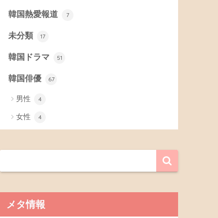
韓国熱愛報道
7
未分類
17
韓国ドラマ
51
韓国俳優
67
男性
4
女性
4
メタ情報