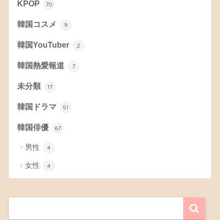
KPOP
70
韓国コスメ
9
韓国YouTuber
2
韓国熱愛報道
7
未分類
17
韓国ドラマ
51
韓国俳優
67
男性
4
女性
4